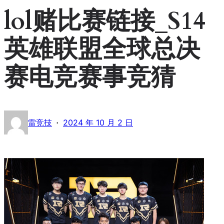
lol赌比赛链接_S14
英雄联盟全球总决
赛电竞赛事竞猜
·
雷竞技
2024 年 10 月 2 日