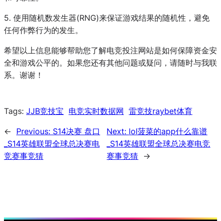
5. 使用随机数发生器(RNG)来保证游戏结果的随机性，避免
任何作弊行为的发生。
希望以上信息能够帮助您了解电竞投注网站是如何保障资金安
全和游戏公平的。如果您还有其他问题或疑问，请随时与我联
系。谢谢！
Tags:
JJB竞技宝
电竞实时数据网
雷竞技raybet体育
←
Previous:
S14决赛 盘口
Next:
lol菠菜的app什么靠谱
_S14英雄联盟全球总决赛电
_S14英雄联盟全球总决赛电竞
竞赛事竞猜
赛事竞猜
→