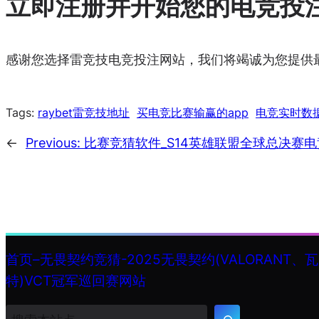
立即注册并开始您的电竞投
感谢您选择雷竞技电竞投注网站，我们将竭诚为您提供
Tags:
raybet雷竞技地址
买电竞比赛输赢的app
电竞实时数
←
Previous:
比赛竞猜软件_S14英雄联盟全球总决赛
首页–无畏契约竞猜-2025无畏契约(VALORANT、
特)VCT冠军巡回赛网站
搜
索