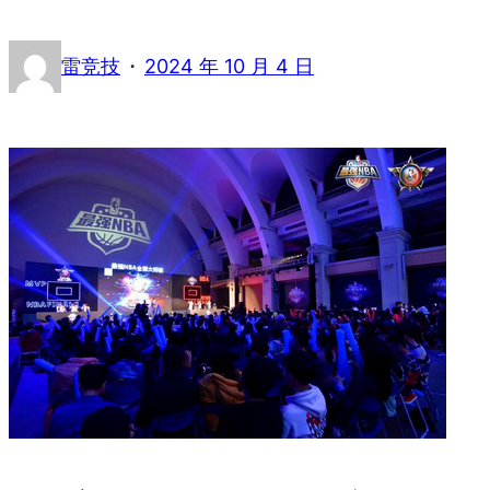
·
雷竞技
2024 年 10 月 4 日