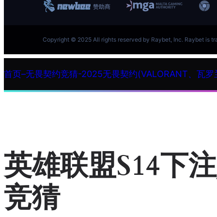
跳
首页–无畏契约竞猜-2025无畏契约(VALORANT、瓦
至
内
容
英雄联盟S14下
竞猜