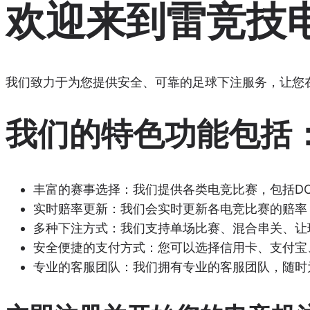
欢迎来到雷竞技
我们致力于为您提供安全、可靠的足球下注服务，让您
我们的特色功能包括
丰富的赛事选择：我们提供各类电竞比赛，包括DO
实时赔率更新：我们会实时更新各电竞比赛的赔率
多种下注方式：我们支持单场比赛、混合串关、让
安全便捷的支付方式：您可以选择信用卡、支付宝
专业的客服团队：我们拥有专业的客服团队，随时