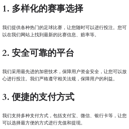
1. 多样化的赛事选择
我们提供各种热门的足球比赛，让您随时可以进行投注。您可
以在我们网站上找到最新的比赛信息、赔率等。
2. 安全可靠的平台
我们采用最先进的加密技术，保障用户资金安全，让您可以放
心进行投注。我们严格遵守相关法规，保障用户的利益。
3. 便捷的支付方式
我们支持多种支付方式，包括支付宝、微信、银行卡等，让您
可以选择最方便的方式进行充值和提现。