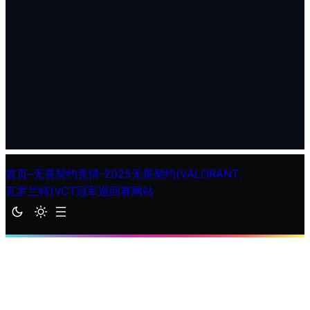
首页–无畏契约竞猜-2025无畏契约(VALORANT、
瓦罗兰特)VCT冠军巡回赛网站