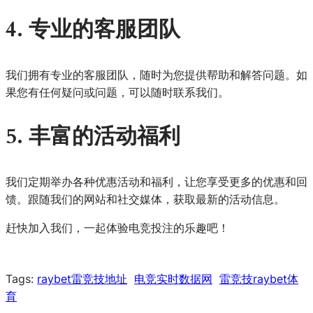
4. 专业的客服团队
我们拥有专业的客服团队，随时为您提供帮助和解答问题。如
果您有任何疑问或问题，可以随时联系我们。
5. 丰富的活动福利
我们定期举办各种优惠活动和福利，让您享受更多的优惠和回
馈。跟随我们的网站和社交媒体，获取最新的活动信息。
赶快加入我们，一起体验电竞投注的乐趣吧！
Tags:
raybet雷竞技地址
电竞实时数据网
雷竞技raybet体
育