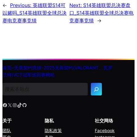
←
Previous:
英雄联盟S14可
Next:
S14英雄联盟总决赛盘
以赌吗_S14英雄联盟全球总决
口_S14英雄联盟全球总决赛电
赛电竞赛事竞猜
竞赛事竞猜
→
首页–无畏契约竞猜-2025无畏契约(VALORANT、瓦罗
兰特)VCT冠军巡回赛网站
搜
索
Facebook
X
Instagram
TikTok
GitHub
关于
隐私
社交网络
团队
隐私政策
Facebook