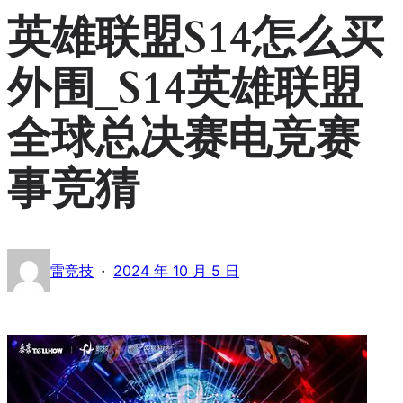
英雄联盟S14怎么买
外围_S14英雄联盟
全球总决赛电竞赛
事竞猜
·
雷竞技
2024 年 10 月 5 日