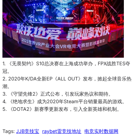
1. 《无畏契约》S10总决赛在上海成功举办，FPX战胜TES夺
冠。
2. 2020年K/DA全新EP《ALL OUT》发布，掀起全球音乐热
潮。
3. 《守望先锋2》正式公布，引发玩家热议和期待。
4. 《绝地求生》成为2020年Steam平台销量最高的游戏。
5. 《DOTA2》新赛季更新发布，引入全新英雄和机制。
Tags:
JJB竞技宝
raybet雷竞技地址
电竞实时数据网