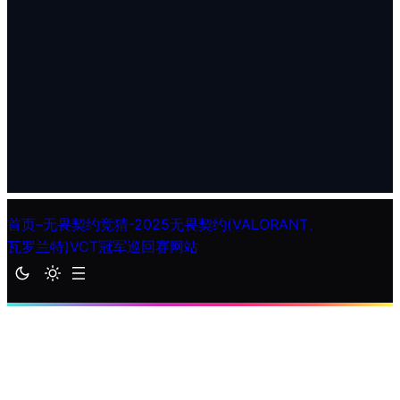
首页–无畏契约竞猜-2025无畏契约(VALORANT、
瓦罗兰特)VCT冠军巡回赛网站