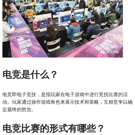
电竞是什么？
电竞即电子竞技，是指玩家在电子游戏中进行竞技比赛的活
动。玩家通过操作游戏角色来展示技术和策略，互相竞争以确
定最终的胜负。
电竞比赛的形式有哪些？