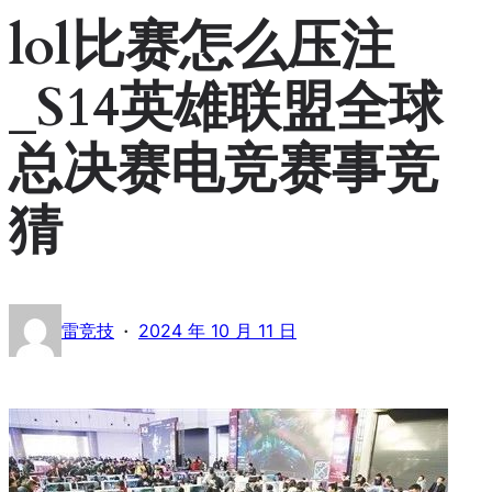
lol比赛怎么压注
_S14英雄联盟全球
总决赛电竞赛事竞
猜
·
雷竞技
2024 年 10 月 11 日