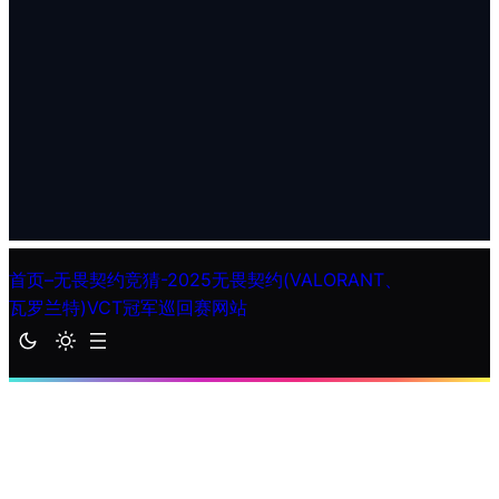
首页–无畏契约竞猜-2025无畏契约(VALORANT、
瓦罗兰特)VCT冠军巡回赛网站