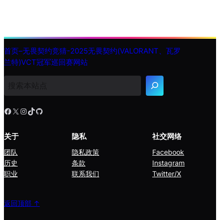
首页–无畏契约竞猜-2025无畏契约(VALORANT、瓦罗
兰特)VCT冠军巡回赛网站
搜
索
Facebook
X
Instagram
TikTok
GitHub
关于
隐私
社交网络
团队
隐私政策
Facebook
历史
条款
Instagram
职业
联系我们
Twitter/X
返回顶部 ↑