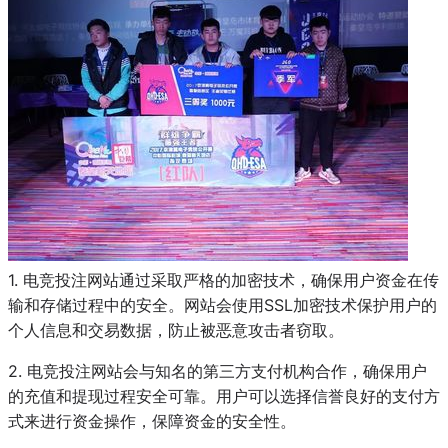
1. 电竞投注网站通过采取严格的加密技术，确保用户资金在传
输和存储过程中的安全。网站会使用SSL加密技术保护用户的
个人信息和交易数据，防止被恶意攻击者窃取。
2. 电竞投注网站会与知名的第三方支付机构合作，确保用户
的充值和提现过程安全可靠。用户可以选择信誉良好的支付方
式来进行资金操作，保障资金的安全性。