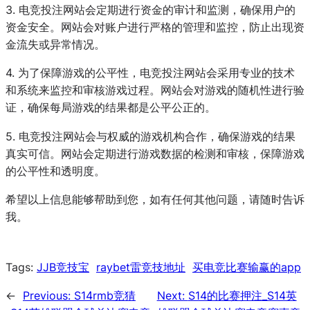
3. 电竞投注网站会定期进行资金的审计和监测，确保用户的
资金安全。网站会对账户进行严格的管理和监控，防止出现资
金流失或异常情况。
4. 为了保障游戏的公平性，电竞投注网站会采用专业的技术
和系统来监控和审核游戏过程。网站会对游戏的随机性进行验
证，确保每局游戏的结果都是公平公正的。
5. 电竞投注网站会与权威的游戏机构合作，确保游戏的结果
真实可信。网站会定期进行游戏数据的检测和审核，保障游戏
的公平性和透明度。
希望以上信息能够帮助到您，如有任何其他问题，请随时告诉
我。
Tags:
JJB竞技宝
raybet雷竞技地址
买电竞比赛输赢的app
←
Previous:
S14rmb竞猜
Next:
S14的比赛押注_S14英