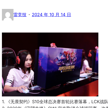
·
雷竞技
2024 年 10 月 14 日
1. 《无畏契约》S10全球总决赛首轮比赛落幕，LCK战