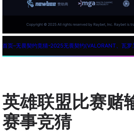
跳
首页–无畏契约竞猜-2025无畏契约(VALORANT、瓦
至
内
容
英雄联盟比赛赌输
赛事竞猜