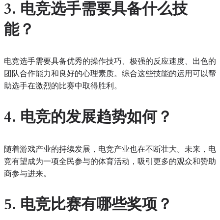
3. 电竞选手需要具备什么技
能？
电竞选手需要具备优秀的操作技巧、极强的反应速度、出色的
团队合作能力和良好的心理素质。综合这些技能的运用可以帮
助选手在激烈的比赛中取得胜利。
4. 电竞的发展趋势如何？
随着游戏产业的持续发展，电竞产业也在不断壮大。未来，电
竞有望成为一项全民参与的体育活动，吸引更多的观众和赞助
商参与进来。
5. 电竞比赛有哪些奖项？