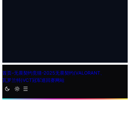
首页–无畏契约竞猜-2025无畏契约(VALORANT、
瓦罗兰特)VCT冠军巡回赛网站