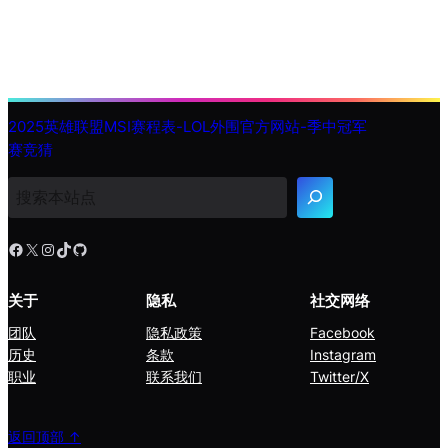
2025英雄联盟MSI赛程表-LOL外围官方网站-季中冠军
赛竞猜
搜
索
Facebook
X
Instagram
TikTok
GitHub
关于
隐私
社交网络
团队
隐私政策
Facebook
历史
条款
Instagram
职业
联系我们
Twitter/X
返回顶部 ↑