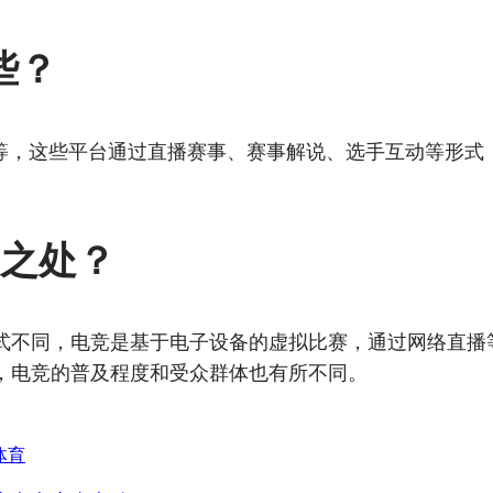
些？
ch等，这些平台通过直播赛事、赛事解说、选手互动等形
同之处？
式不同，电竞是基于电子设备的虚拟比赛，通过网络直播
，电竞的普及程度和受众群体也有所不同。
体育