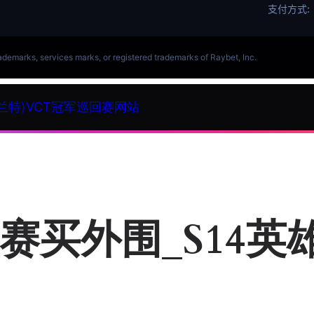
罗兰特)VCT冠军巡回赛网站
决赛买外围_S14