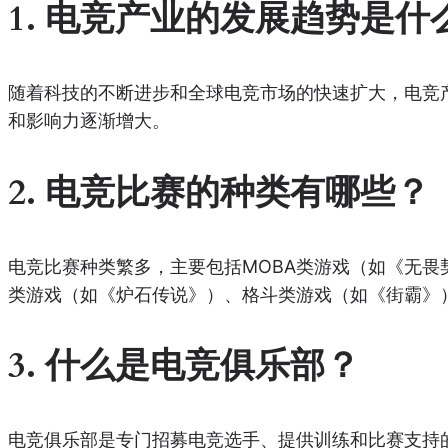
1. 电竞产业的发展趋势是什
随着科技的不断进步和全球电竞市场的快速扩大，电竞
和影响力逐渐增大。
2. 电竞比赛的种类有哪些？
电竞比赛种类繁多，主要包括MOBA类游戏（如《无畏契
类游戏（如《炉石传说》）、格斗类游戏（如《街霸》
3. 什么是电竞俱乐部？
电竞俱乐部是专门招募电竞选手、提供训练和比赛支持