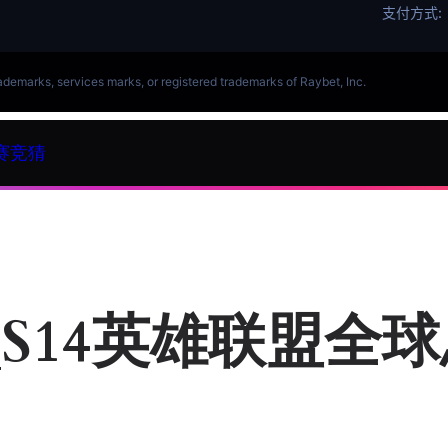
军赛竞猜
注_S14英雄联盟