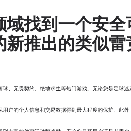
领域找到一个安全
的新推出的类似雷
篮球、无畏契约、绝地求生等热门游戏。无论您是足球迷
保用户的个人信息和交易数据得到最大程度的保护。此外