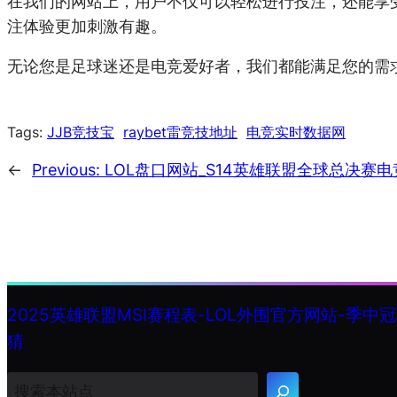
在我们的网站上，用户不仅可以轻松进行投注，还能享
注体验更加刺激有趣。
无论您是足球迷还是电竞爱好者，我们都能满足您的需
Tags:
JJB竞技宝
raybet雷竞技地址
电竞实时数据网
←
Previous:
LOL盘口网站_S14英雄联盟全球总决赛
2025英雄联盟MSI赛程表-LOL外围官方网站-季中
猜
搜
索