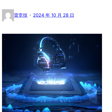
·
雷竞技
2024 年 10 月 28 日