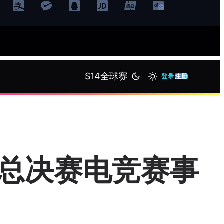
S14全球赛
登录
注册
全球总决赛电竞赛事