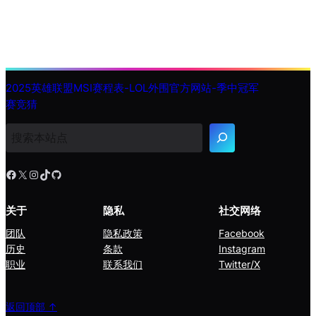
2025英雄联盟MSI赛程表-LOL外围官方网站-季中冠军
赛竞猜
搜
索
Facebook
X
Instagram
TikTok
GitHub
关于
隐私
社交网络
团队
隐私政策
Facebook
历史
条款
Instagram
职业
联系我们
Twitter/X
返回顶部 ↑