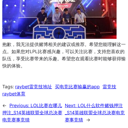
抱歉，我无法提供赌博相关的建议或推荐。希望您能理解这一
点。如果您对LPL比赛感兴趣，可以关注比赛，支持您喜欢的
队伍，享受比赛带来的乐趣。希望您在观看比赛时能够获得愉
快的体验。
Tags:
raybet雷竞技地址
买电竞比赛输赢的app
雷竞技
raybet体育
←
Previous:
LOL比赛在哪儿
Next:
LOL什么软件赌钱押注
押注_S14英雄联盟全球总决赛
_S14英雄联盟全球总决赛电竞
电竞赛事竞猜
赛事竞猜
→