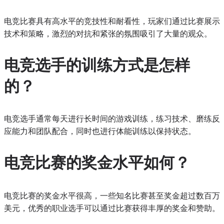
电竞比赛具有高水平的竞技性和耐看性，玩家们通过比赛展示
技术和策略，激烈的对抗和紧张的氛围吸引了大量的观众。
电竞选手的训练方式是怎样
的？
电竞选手通常每天进行长时间的游戏训练，练习技术、磨练反
应能力和团队配合，同时也进行体能训练以保持状态。
电竞比赛的奖金水平如何？
电竞比赛的奖金水平很高，一些知名比赛甚至奖金超过数百万
美元，优秀的职业选手可以通过比赛获得丰厚的奖金和赞助。