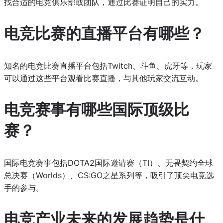
找合适的电竞俱乐部或团队，通过比赛证明自己的实力。
电竞比赛的直播平台有哪些？
知名的电竞比赛直播平台包括Twitch、斗鱼、虎牙等，玩家
可以通过这些平台观看比赛直播，与其他玩家交流互动。
电竞赛事有哪些国际顶级比
赛？
国际电竞赛事包括DOTA2国际邀请赛（TI）、无畏契约全球
总决赛（Worlds）、CS:GO之星系列等，吸引了顶尖电竞选
手的参与。
电竞产业未来的发展趋势是什