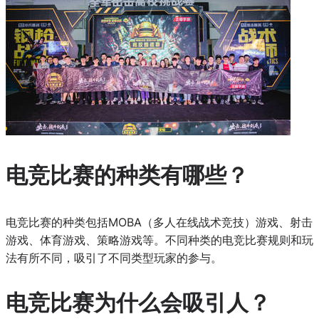
电竞比赛的种类有哪些？
电竞比赛的种类包括MOBA（多人在线战术竞技）游戏、射击
游戏、体育游戏、策略游戏等。不同种类的电竞比赛规则和玩
法有所不同，吸引了不同类型玩家的参与。
电竞比赛为什么会吸引人？