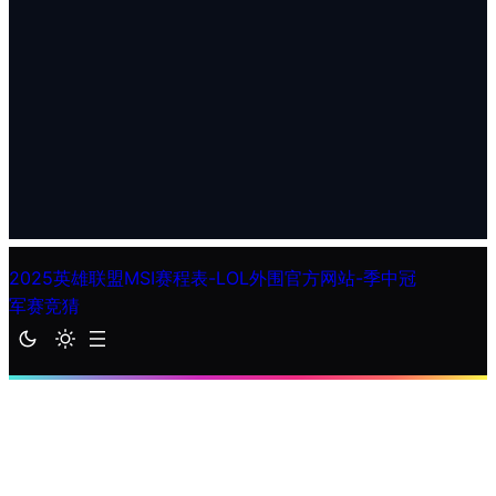
2025英雄联盟MSI赛程表-LOL外围官方网站-季中冠
军赛竞猜