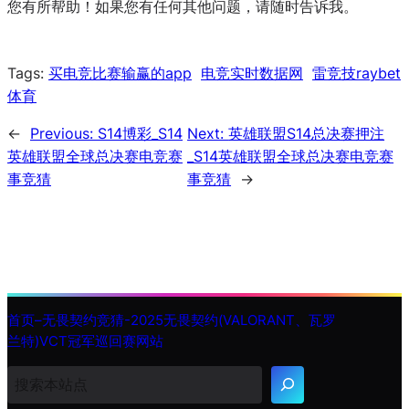
您有所帮助！如果您有任何其他问题，请随时告诉我。
Tags:
买电竞比赛输赢的app
电竞实时数据网
雷竞技raybet
体育
←
Previous:
S14博彩_S14
Next:
英雄联盟S14总决赛押注
英雄联盟全球总决赛电竞赛
_S14英雄联盟全球总决赛电竞赛
事竞猜
事竞猜
→
首页–无畏契约竞猜-2025无畏契约(VALORANT、瓦罗
兰特)VCT冠军巡回赛网站
搜
索