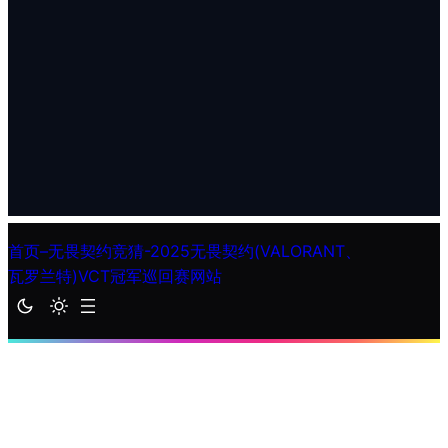
首页–无畏契约竞猜-2025无畏契约(VALORANT、
瓦罗兰特)VCT冠军巡回赛网站