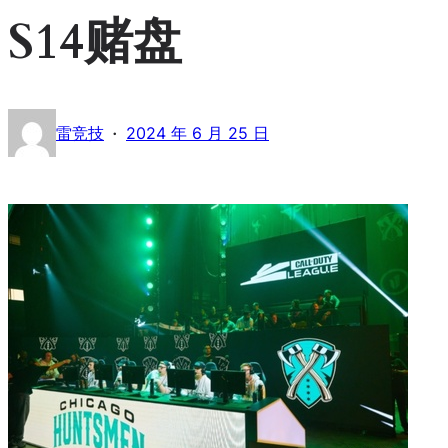
S14赌盘
·
雷竞技
2024 年 6 月 25 日