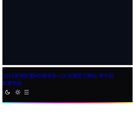
2025英雄联盟MSI赛程表-LOL外围官方网站-季中冠
军赛竞猜