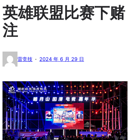
英雄联盟比赛下赌
注
·
雷竞技
2024 年 6 月 29 日