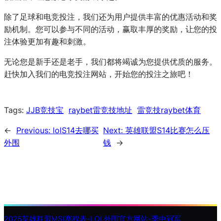
除了足球和电竞投注，我们还为用户提供丰富的优惠活动和奖
励机制。您可以参与不同的活动，赢取丰厚的奖励，让您的投
注体验更加有趣和刺激。
无论您是新手还是老手，我们都将竭诚为您提供优质的服务。
赶快加入我们的电竞投注网站，开始您的投注之旅吧！
Tags:
JJB竞技宝
raybet雷竞技地址
雷竞技raybet体育
←
Previous:
lolS14去哪买
Next:
英雄联盟S14比赛怎么压
外围
钱
→
2025英雄联盟MSI赛程表-LOL外围官方网站-季中冠军