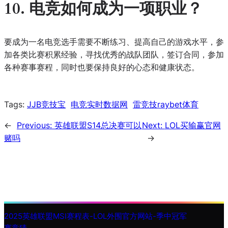
10. 电竞如何成为一项职业？
要成为一名电竞选手需要不断练习、提高自己的游戏水平，参
加各类比赛积累经验，寻找优秀的战队团队，签订合同，参加
各种赛事赛程，同时也要保持良好的心态和健康状态。
Tags:
JJB竞技宝
电竞实时数据网
雷竞技raybet体育
←
Previous:
英雄联盟S14总决赛可以
Next:
LOL买输赢官网
赌吗
→
2025英雄联盟MSI赛程表-LOL外围官方网站-季中冠军