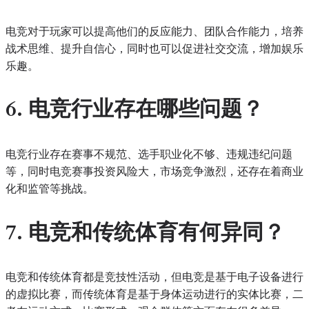
电竞对于玩家可以提高他们的反应能力、团队合作能力，培养
战术思维、提升自信心，同时也可以促进社交交流，增加娱乐
乐趣。
6. 电竞行业存在哪些问题？
电竞行业存在赛事不规范、选手职业化不够、违规违纪问题
等，同时电竞赛事投资风险大，市场竞争激烈，还存在着商业
化和监管等挑战。
7. 电竞和传统体育有何异同？
电竞和传统体育都是竞技性活动，但电竞是基于电子设备进行
的虚拟比赛，而传统体育是基于身体运动进行的实体比赛，二