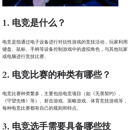
1. 电竞是什么？
电竞是指通过电子设备进行对抗性游戏的竞技活动，玩家利用
键盘、鼠标、手柄等设备控制游戏中的虚拟角色，与其他玩家
或电脑进行竞技比赛。
2. 电竞比赛的种类有哪些？
电竞比赛种类繁多，主要包括电竞项目（如《无畏契约》、
《守望先锋》等）、射击游戏、策略游戏、体育竞技游戏等，
每种电竞比赛都有自己的规则和特点。
3. 电竞选手需要具备哪些技