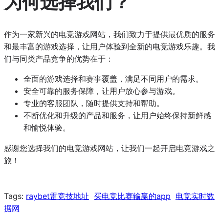
为何选择我们？
作为一家新兴的电竞游戏网站，我们致力于提供最优质的服务
和最丰富的游戏选择，让用户体验到全新的电竞游戏乐趣。我
们与同类产品竞争的优势在于：
全面的游戏选择和赛事覆盖，满足不同用户的需求。
安全可靠的服务保障，让用户放心参与游戏。
专业的客服团队，随时提供支持和帮助。
不断优化和升级的产品和服务，让用户始终保持新鲜感
和愉悦体验。
感谢您选择我们的电竞游戏网站，让我们一起开启电竞游戏之
旅！
Tags:
raybet雷竞技地址
买电竞比赛输赢的app
电竞实时数
据网