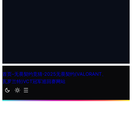
首页–无畏契约竞猜-2025无畏契约(VALORANT、
瓦罗兰特)VCT冠军巡回赛网站