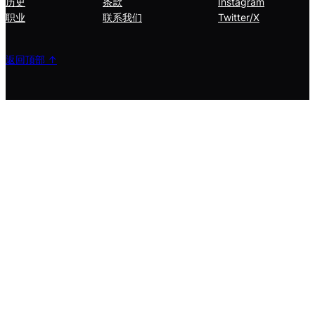
历史
条款
Instagram
职业
联系我们
Twitter/X
返回顶部 ↑