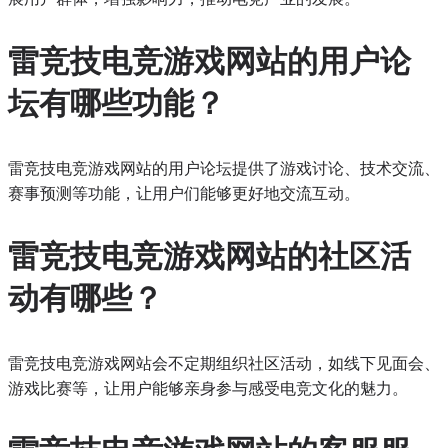
雷竞技电竞游戏网站的用户论
坛有哪些功能？
雷竞技电竞游戏网站的用户论坛提供了游戏讨论、技术交流、
赛事预测等功能，让用户们能够更好地交流互动。
雷竞技电竞游戏网站的社区活
动有哪些？
雷竞技电竞游戏网站会不定期组织社区活动，如线下见面会、
游戏比赛等，让用户能够亲身参与感受电竞文化的魅力。