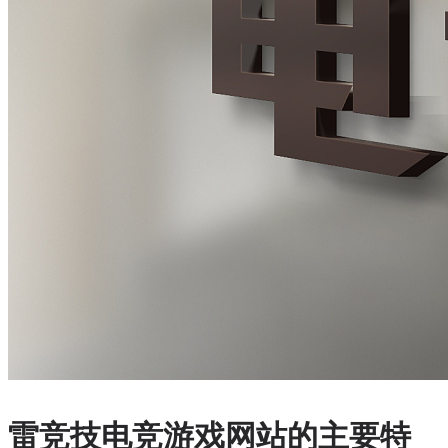
雷竞技电竞游戏网站的主要特