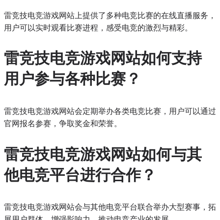
雷竞技电竞游戏网站上提供了多种电竞比赛的在线直播服务，
用户可以实时观看比赛进程，感受电竞的激烈与精彩。
雷竞技电竞游戏网站如何支持
用户参与各种比赛？
雷竞技电竞游戏网站会定期举办各类电竞比赛，用户可以通过
官网报名参赛，争取奖金和荣誉。
雷竞技电竞游戏网站如何与其
他电竞平台进行合作？
雷竞技电竞游戏网站会与其他电竞平台联合举办大型赛事，拓
展用户群体，增强影响力，推动电竞产业的发展。