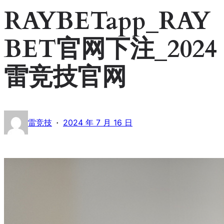
RAYBETapp_RAY
BET官网下注_2024
雷竞技官网
·
雷竞技
2024 年 7 月 16 日