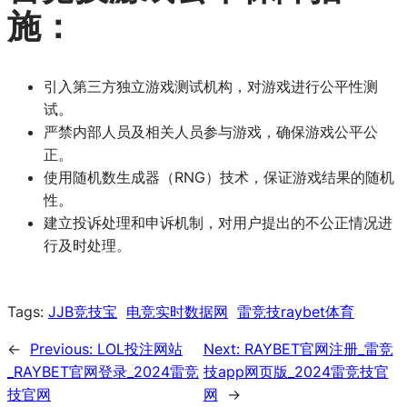
施：
引入第三方独立游戏测试机构，对游戏进行公平性测
试。
严禁内部人员及相关人员参与游戏，确保游戏公平公
正。
使用随机数生成器（RNG）技术，保证游戏结果的随机
性。
建立投诉处理和申诉机制，对用户提出的不公正情况进
行及时处理。
Tags:
JJB竞技宝
电竞实时数据网
雷竞技raybet体育
←
Previous:
LOL投注网站
Next:
RAYBET官网注册_雷竞
_RAYBET官网登录_2024雷竞
技app网页版_2024雷竞技官
技官网
网
→