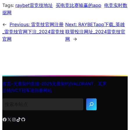
Tags:
raybet雷竞技地址
买电竞比赛输赢的app
电竞实时数
据网
←
Previous:
雷竞技官网注册
Next:
RAYBETapp下载_英雄
_雷竞技官网下注_2024雷竞技
联盟投注网址_2024雷竞技官
官网
网
→
首页–无畏契约竞猜-2025无畏契约(VALORANT、瓦罗
兰特)VCT冠军巡回赛网站
搜
索
Facebook
X
Instagram
TikTok
GitHub