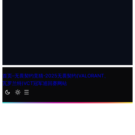
首页–无畏契约竞猜-2025无畏契约(VALORANT、
瓦罗兰特)VCT冠军巡回赛网站