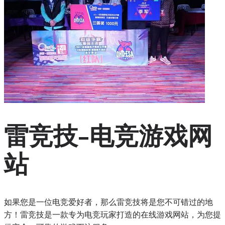
雷竞技-电竞游戏网
站
如果您是一位电竞爱好者，那么雷竞技将是您不可错过的地
方！雷竞技是一款专为电竞玩家打造的在线游戏网站，为您提