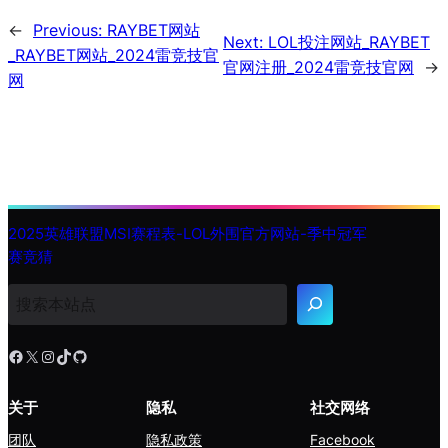
←
Previous:
RAYBET网站
Next:
LOL投注网站_RAYBET
_RAYBET网站_2024雷竞技官
官网注册_2024雷竞技官网
→
网
2025英雄联盟MSI赛程表-LOL外围官方网站-季中冠军
赛竞猜
搜
索
Facebook
X
Instagram
TikTok
GitHub
关于
隐私
社交网络
团队
隐私政策
Facebook