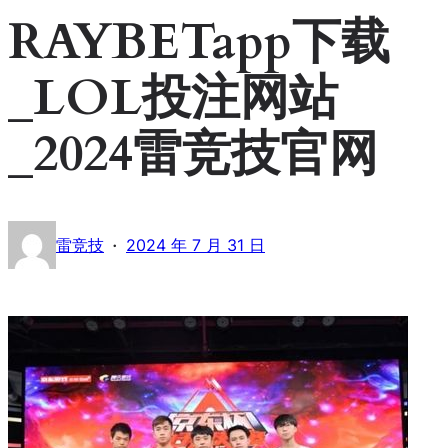
RAYBETapp下载
_LOL投注网站
_2024雷竞技官网
·
雷竞技
2024 年 7 月 31 日