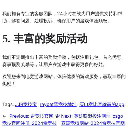
我们拥有专业的客服团队，24小时在线为用户提供支持和帮
助，解答问题、处理投诉，确保用户的游戏体验顺畅。
5. 丰富的奖励活动
我们不定期推出丰富的奖励活动，包括注册礼包、首充优惠、
赛事预测奖励等，让用户在游戏中获得更多的好处。
欢迎您来到电竞游戏网站，体验优质的游戏服务，赢取丰厚的
奖励！
Tags:
JJB竞技宝
raybet雷竞技地址
买电竞比赛输赢的app
←
Previous:
雷竞技官网_雷
Next:
英雄联盟投注网址_csgo
竞技官网注册_2024雷竞技
赛事竞猜网站_2024雷竞技官网