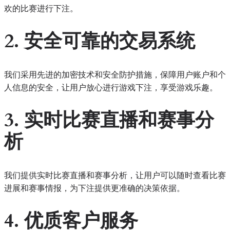
欢的比赛进行下注。
2. 安全可靠的交易系统
我们采用先进的加密技术和安全防护措施，保障用户账户和个
人信息的安全，让用户放心进行游戏下注，享受游戏乐趣。
3. 实时比赛直播和赛事分
析
我们提供实时比赛直播和赛事分析，让用户可以随时查看比赛
进展和赛事情报，为下注提供更准确的决策依据。
4. 优质客户服务