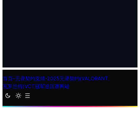
首页–无畏契约竞猜-2025无畏契约(VALORANT、
瓦罗兰特)VCT冠军巡回赛网站