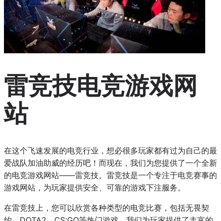
雷竞技电竞游戏网
站
在这个飞速发展的电竞行业，想必很多玩家都有过为自己的最
爱战队加油助威的经历吧！而现在，我们为您提供了一个全新
的电竞游戏网站——雷竞技。雷竞技是一个专注于电竞赛事的
游戏网站，为玩家提供安全、可靠的游戏下注服务。
在雷竞技上，您可以欣赏各种类型的电竞比赛，包括无畏契
约、DOTA2、CS:GO等热门游戏。我们为玩家提供了丰富的