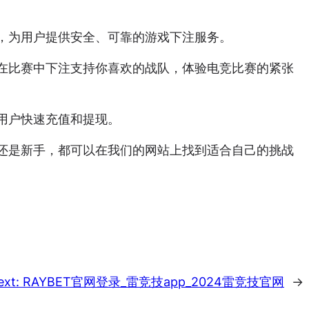
，为用户提供安全、可靠的游戏下注服务。
在比赛中下注支持你喜欢的战队，体验电竞比赛的紧张
用户快速充值和提现。
还是新手，都可以在我们的网站上找到适合自己的挑战
ext:
RAYBET官网登录_雷竞技app_2024雷竞技官网
→