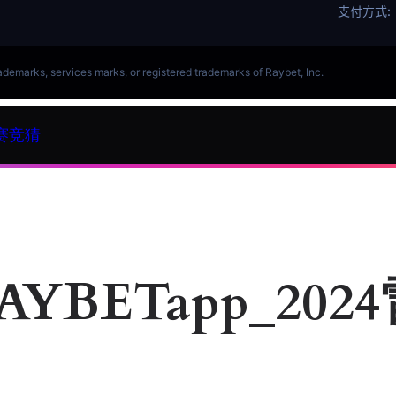
军赛竞猜
AYBETapp_20