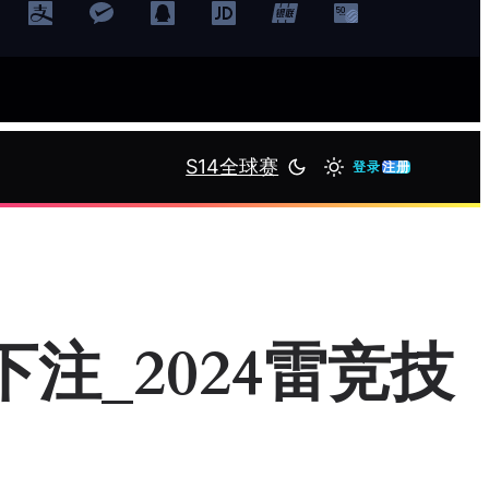
S14全球赛
登录
注册
下注_2024雷竞技