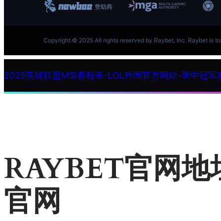
跳
2025英雄联盟MSI赛程表-LOL外围官方网站-季中冠
至
内
容
RAYBET官网地
官网