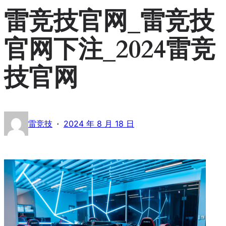
雷竞技官网_雷竞技
官网下注_2024雷竞
技官网
·
雷竞技
2024 年 8 月 18 日