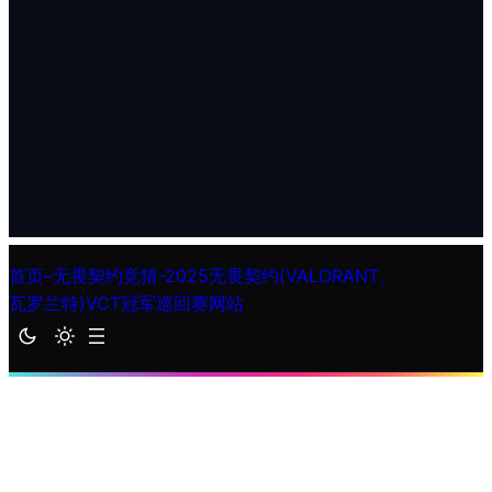
首页–无畏契约竞猜-2025无畏契约(VALORANT、
瓦罗兰特)VCT冠军巡回赛网站