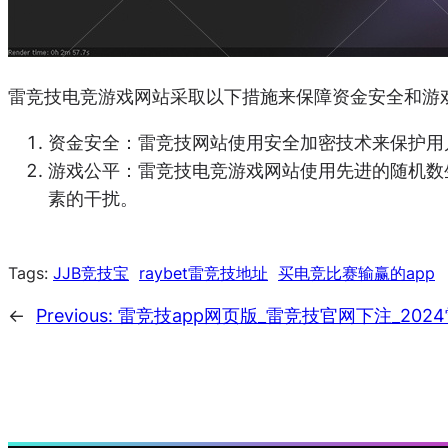
雷竞技电竞游戏网站采取以下措施来保障资金安全和游
资金安全：雷竞技网站使用安全加密技术来保护用
游戏公平：雷竞技电竞游戏网站使用先进的随机数
素的干扰。
Tags:
JJB竞技宝
raybet雷竞技地址
买电竞比赛输赢的app
←
Previous:
雷竞技app网页版_雷竞技官网下注_202