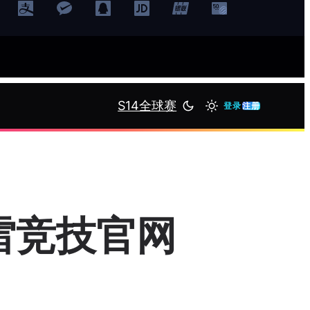
S14全球赛
登录
注册
4雷竞技官网