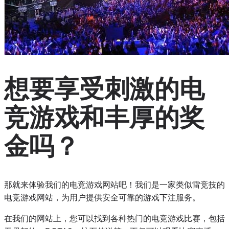
想要享受刺激的电
竞游戏和丰厚的奖
金吗？
那就来体验我们的电竞游戏网站吧！我们是一家类似雷竞技的
电竞游戏网站，为用户提供安全可靠的游戏下注服务。
在我们的网站上，您可以找到各种热门的电竞游戏比赛，包括