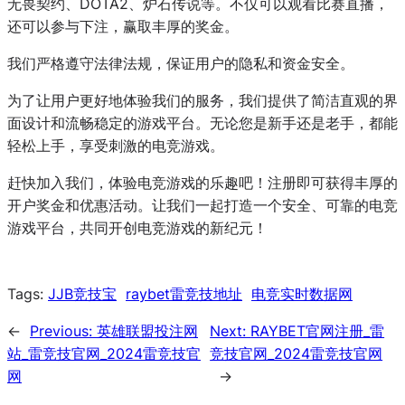
无畏契约、DOTA2、炉石传说等。不仅可以观看比赛直播，
还可以参与下注，赢取丰厚的奖金。
我们严格遵守法律法规，保证用户的隐私和资金安全。
为了让用户更好地体验我们的服务，我们提供了简洁直观的界
面设计和流畅稳定的游戏平台。无论您是新手还是老手，都能
轻松上手，享受刺激的电竞游戏。
赶快加入我们，体验电竞游戏的乐趣吧！注册即可获得丰厚的
开户奖金和优惠活动。让我们一起打造一个安全、可靠的电竞
游戏平台，共同开创电竞游戏的新纪元！
Tags:
JJB竞技宝
raybet雷竞技地址
电竞实时数据网
←
Previous:
英雄联盟投注网
Next:
RAYBET官网注册_雷
站_雷竞技官网_2024雷竞技官
竞技官网_2024雷竞技官网
网
→