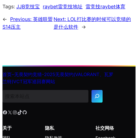
Tags:
JJB竞技宝
raybet雷竞技地址
雷竞技raybet体育
←
Previous:
英雄联盟
Next:
LOL打比赛的时候可以竞猜的
S14压主
是什么软件
→
首页–无畏契约竞猜-2025无畏契约(VALORANT、瓦罗
兰特)VCT冠军巡回赛网站
搜
索
Facebook
X
Instagram
TikTok
GitHub
关于
隐私
社交网络
团队
隐私政策
Facebook