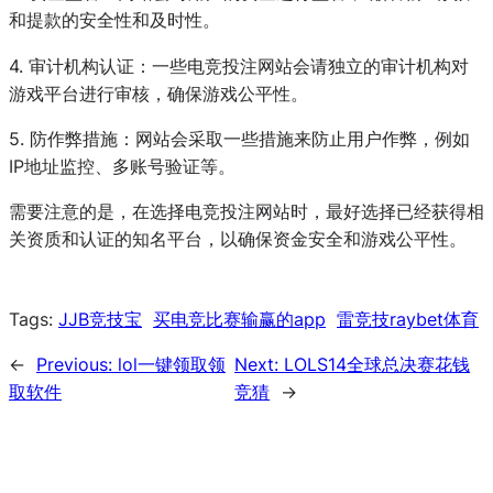
和提款的安全性和及时性。
4. 审计机构认证：一些电竞投注网站会请独立的审计机构对
游戏平台进行审核，确保游戏公平性。
5. 防作弊措施：网站会采取一些措施来防止用户作弊，例如
IP地址监控、多账号验证等。
需要注意的是，在选择电竞投注网站时，最好选择已经获得相
关资质和认证的知名平台，以确保资金安全和游戏公平性。
Tags:
JJB竞技宝
买电竞比赛输赢的app
雷竞技raybet体育
←
Previous:
lol一键领取领
Next:
LOLS14全球总决赛花钱
取软件
竞猜
→