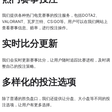
我们提供各种热门电竞赛事的投注服务，包括DOTA2、
VALORANT、瓦罗兰特、CS:GO等。用户可以在我们网站上
查看赛事信息、赔率，进行投注操作。
实时比分更新
我们会实时更新赛事比分，让用户随时追踪比赛进程，及时调
整自己的投注策略。
多样化的投注选项
除了普通的胜负盘口，我们还提供让分盘、大小盘等不同的投
注选项，让用户有更多选择。