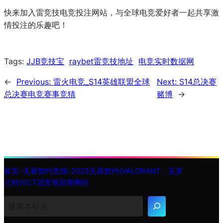
快来加入雷竞技电竞投注网站，与全球电竞爱好者一起共享激
情投注的乐趣吧！
Tags:
JJB竞技宝
raybet雷竞技地址
电竞实时数据网
←
Previous:
雷火电竞_S14英雄联盟全球
Next:
S14总决赛
总决赛电竞赛事竞猜
赌博
→
首页–无畏契约竞猜-2025无畏契约(VALORANT、瓦罗
兰特)VCT冠军巡回赛网站
搜
索