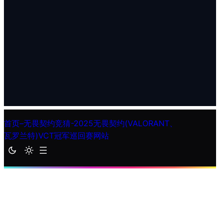
首页–无畏契约竞猜-2025无畏契约(VALORANT、
瓦罗兰特)VCT冠军巡回赛网站