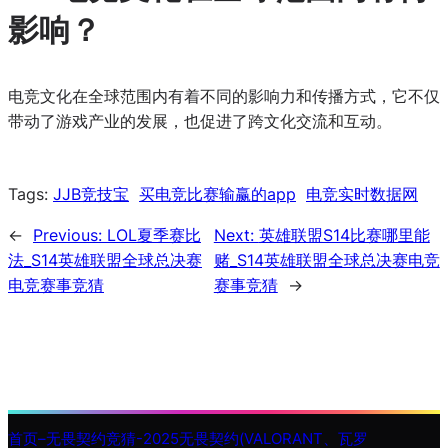
影响？
电竞文化在全球范围内有着不同的影响力和传播方式，它不仅
带动了游戏产业的发展，也促进了跨文化交流和互动。
Tags:
JJB竞技宝
买电竞比赛输赢的app
电竞实时数据网
←
Previous:
LOL夏季赛比
Next:
英雄联盟S14比赛哪里能
法_S14英雄联盟全球总决赛
赌_S14英雄联盟全球总决赛电竞
电竞赛事竞猜
赛事竞猜
→
首页–无畏契约竞猜-2025无畏契约(VALORANT、瓦罗