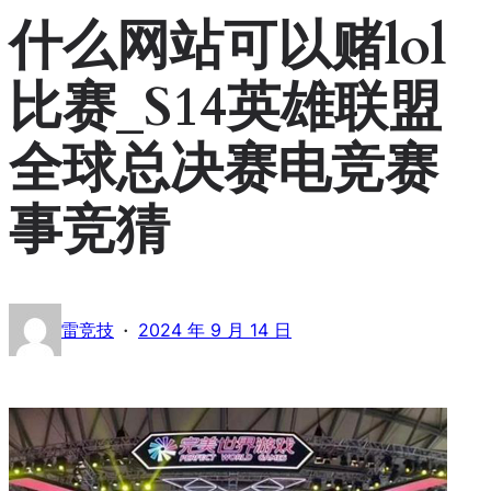
什么网站可以赌lol
比赛_S14英雄联盟
全球总决赛电竞赛
事竞猜
·
雷竞技
2024 年 9 月 14 日