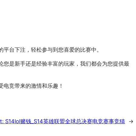
的平台下注，轻松参与到您喜爱的比赛中。
论您是新手还是经验丰富的玩家，我们都会为您提供最
受电竞带来的激情和乐趣！
t:
S14lol赌钱_S14英雄联盟全球总决赛电竞赛事竞猜
→