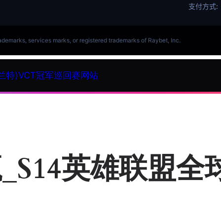
罗兰特)VCT冠军巡回赛网站
输赢_S14英雄联