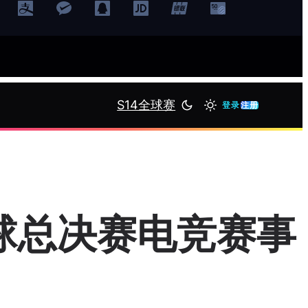
S14全球赛
登录
注册
盟全球总决赛电竞赛事