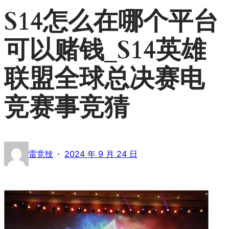
S14怎么在哪个平台
可以赌钱_S14英雄
联盟全球总决赛电
竞赛事竞猜
·
雷竞技
2024 年 9 月 24 日