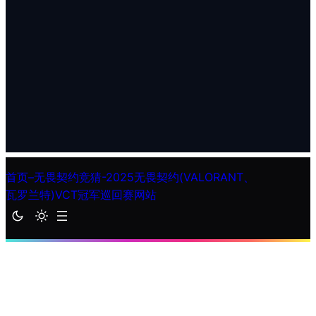
首页–无畏契约竞猜-2025无畏契约(VALORANT、
瓦罗兰特)VCT冠军巡回赛网站