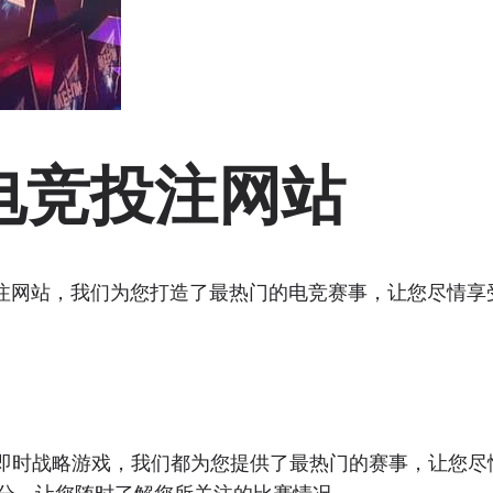
电竞投注网站
注网站，我们为您打造了最热门的电竞赛事，让您尽情享
是即时战略游戏，我们都为您提供了最热门的赛事，让您尽