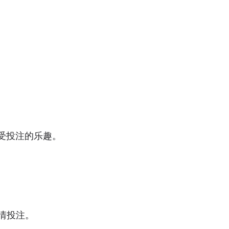
受投注的乐趣。
情投注。