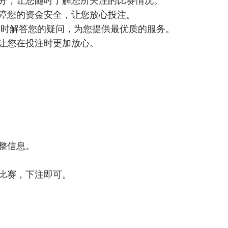
分，让您随时了解您所关注的比赛情况。
障您的资金安全，让您放心投注。
随时解答您的疑问，为您提供最优质的服务。
让您在投注时更加放心。
整信息。
比赛，下注即可。