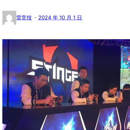
·
雷竞技
2024 年 10 月 1 日