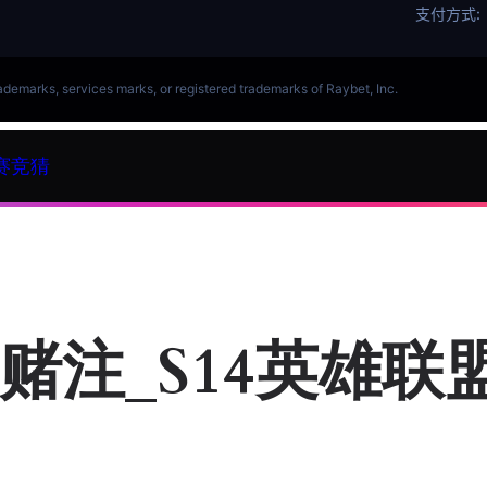
军赛竞猜
围赌注_S14英雄