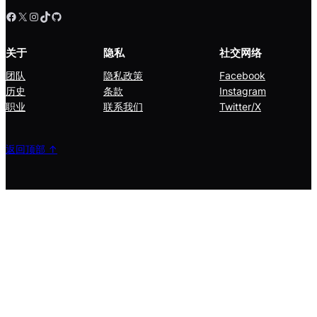
Facebook
X
Instagram
TikTok
GitHub
关于
隐私
社交网络
团队
隐私政策
Facebook
历史
条款
Instagram
职业
联系我们
Twitter/X
返回顶部 ↑