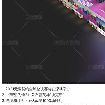
1. 2021无畏契约全球总决赛将在深圳举办
2. 《守望先锋2》公布新英雄“埃克斯”
3. 电竞选手Faker达成第1000场胜利