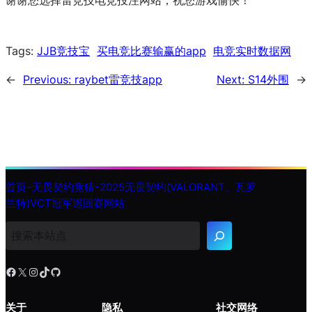
谢谢您选择雷竞技电竞投注网站，祝您游戏愉快！
Tags:
JJB竞技宝
买电竞比赛输赢的app
电竞实时数据网
←
Previous:
raybet雷竞技app
Next:
S14外围
→
首页–无畏契约竞猜-2025无畏契约(VALORANT、瓦罗
兰特)VCT冠军巡回赛网站
搜
索
Facebook
X
Instagram
TikTok
GitHub
关于
隐私
社交网络