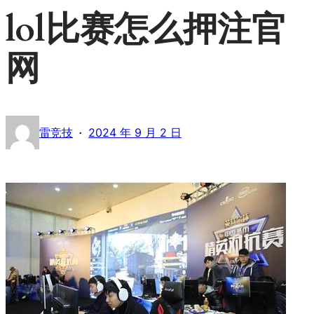
lol比赛怎么押注官
网
·
雷竞技
2024 年 9 月 2 日