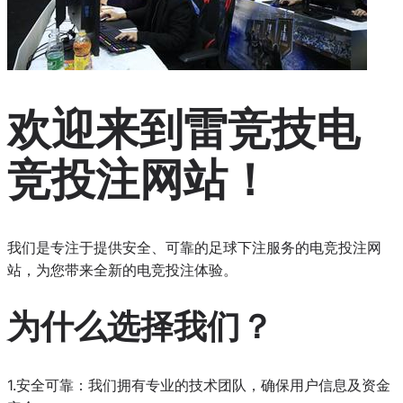
欢迎来到雷竞技电
竞投注网站！
我们是专注于提供安全、可靠的足球下注服务的电竞投注网
站，为您带来全新的电竞投注体验。
为什么选择我们？
1.安全可靠：我们拥有专业的技术团队，确保用户信息及资金