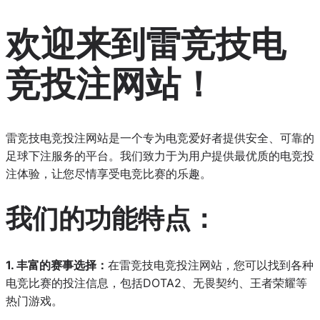
欢迎来到雷竞技电
竞投注网站！
雷竞技电竞投注网站是一个专为电竞爱好者提供安全、可靠的
足球下注服务的平台。我们致力于为用户提供最优质的电竞投
注体验，让您尽情享受电竞比赛的乐趣。
我们的功能特点：
1. 丰富的赛事选择：
在雷竞技电竞投注网站，您可以找到各种
电竞比赛的投注信息，包括DOTA2、无畏契约、王者荣耀等
热门游戏。